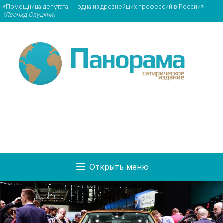
«Помощница депутата — одна из древнейших профессий в России»
(Леонид Слуцкий)
Открыть меню