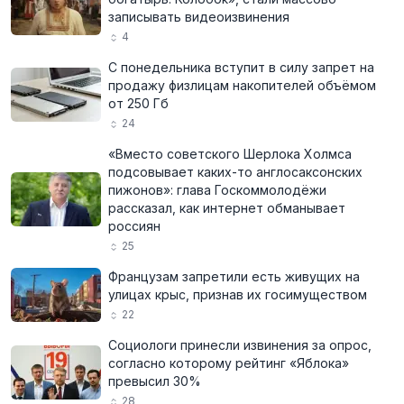
записывать видеоизвинения
4
С понедельника вступит в силу запрет на
продажу физлицам накопителей объёмом
от 250 Гб
24
«Вместо советского Шерлока Холмса
подсовывает каких-то англосаксонских
пижонов»: глава Госкоммолодёжи
рассказал, как интернет обманывает
россиян
25
Французам запретили есть живущих на
улицах крыс, признав их госимуществом
22
Социологи принесли извинения за опрос,
согласно которому рейтинг «Яблока»
превысил 30%
28