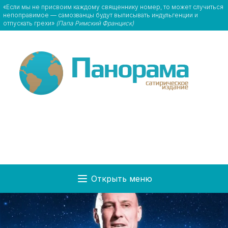
«Если мы не присвоим каждому священнику номер, то может случиться
непоправимое — самозванцы будут выписывать индульгенции и
отпускать грехи»
(Папа Римский Франциск)
Открыть меню