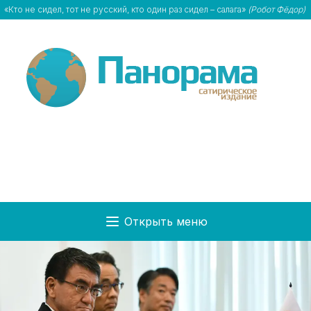
«Кто не сидел, тот не русский, кто один раз сидел – салага»
(Робот Фёдор)
Открыть меню