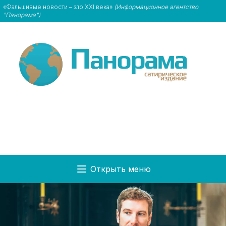
«Фальшивые новости – зло XXI века»
(Информационное агентство
"Панорама")
Открыть меню