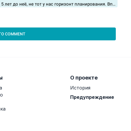
ы
О проекте
а
История
о
Предупреждение
ка