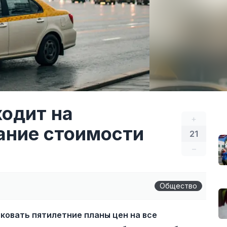
ходит на
+
ание стоимости
21
–
Общество
иковать пятилетние планы цен на все