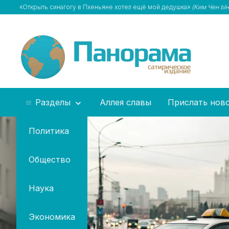
«Открыть синагогу в Пхеньяне хотел ещё мой дедушка»
(Ким Чен Ын
Разделы
Аллея славы
Прислать нов
Политика
Общество
Наука
Экономика