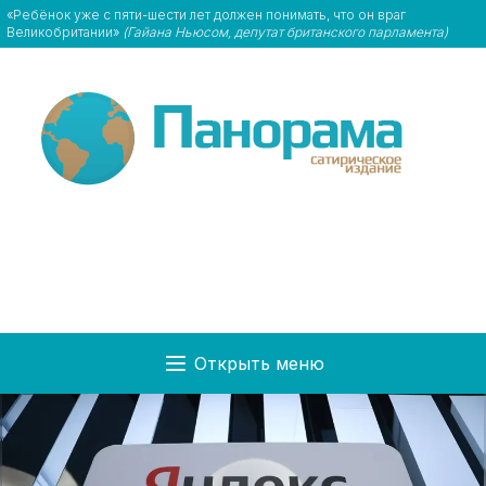
«Ребёнок уже с пяти-шести лет должен понимать, что он враг
Великобритании»
(Гайана Ньюсом, депутат британского парламента)
Открыть меню