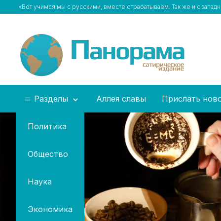
«Вот учимся мы с русскими, вместе отрабатываем. Так же и с зап
Разделы
Аллея славы
Прислать нов
Политика
Общество
Наука
Экономика