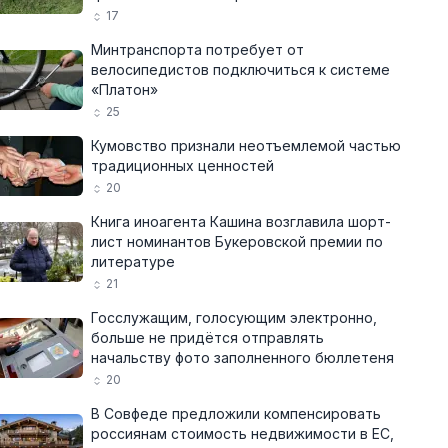
17
Минтранспорта потребует от
велосипедистов подключиться к системе
«Платон»
25
Кумовство признали неотъемлемой частью
традиционных ценностей
20
Книга иноагента Кашина возглавила шорт-
лист номинантов Букеровской премии по
литературе
21
Госслужащим, голосующим электронно,
больше не придётся отправлять
начальству фото заполненного бюллетеня
20
В Совфеде предложили компенсировать
россиянам стоимость недвижимости в ЕС,