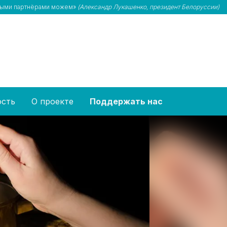
адными партнёрами можем»
(Александр Лукашенко, президент Белоруссии)
ость
О проекте
Поддержать нас