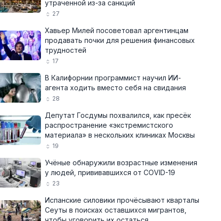
утраченной из-за санкций
27
Хавьер Милей посоветовал аргентинцам
продавать почки для решения финансовых
трудностей
17
В Калифорнии программист научил ИИ-
агента ходить вместо себя на свидания
28
Депутат Госдумы похвалился, как пресёк
распространение «экстремистского
материала» в нескольких клиниках Москвы
19
Учёные обнаружили возрастные изменения
у людей, прививавшихся от COVID-19
23
Испанские силовики прочёсывают кварталы
Сеуты в поисках оставшихся мигрантов,
чтобы уговорить их остаться