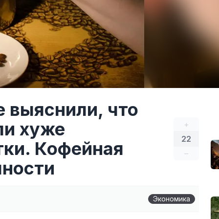
 выяснили, что
ли хуже
+
22
ки. Кофейная
–
чности
Экономика