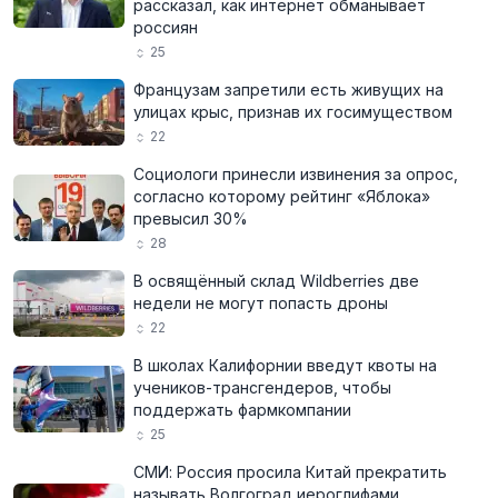
рассказал, как интернет обманывает
россиян
25
Французам запретили есть живущих на
улицах крыс, признав их госимуществом
22
Социологи принесли извинения за опрос,
согласно которому рейтинг «Яблока»
превысил 30%
28
В освящённый склад Wildberries две
недели не могут попасть дроны
22
В школах Калифорнии введут квоты на
учеников-трансгендеров, чтобы
поддержать фармкомпании
25
СМИ: Россия просила Китай прекратить
называть Волгоград иероглифами,