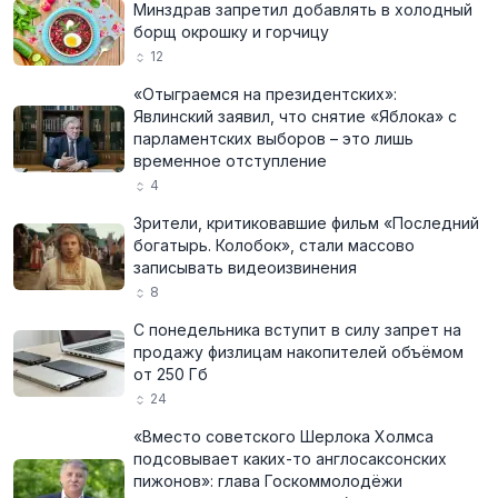
Минздрав запретил добавлять в холодный
борщ окрошку и горчицу
12
«Отыграемся на президентских»:
Явлинский заявил, что снятие «Яблока» с
парламентских выборов – это лишь
временное отступление
4
Зрители, критиковавшие фильм «Последний
богатырь. Колобок», стали массово
записывать видеоизвинения
8
С понедельника вступит в силу запрет на
продажу физлицам накопителей объёмом
от 250 Гб
24
«Вместо советского Шерлока Холмса
подсовывает каких-то англосаксонских
пижонов»: глава Госкоммолодёжи