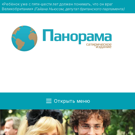
«Ребёнок уже с пяти-шести лет должен понимать, что он враг
Великобритании»
(Гайана Ньюсом, депутат британского парламента)
Открыть меню