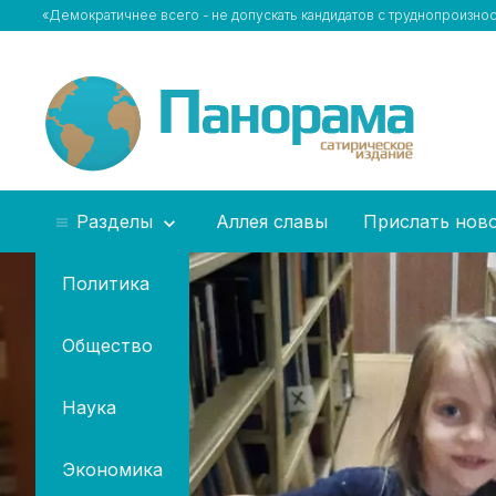
«Демократичнее всего - не допускать кандидатов с труднопроизн
Разделы
Аллея славы
Прислать нов
Политика
Общество
Наука
Экономика