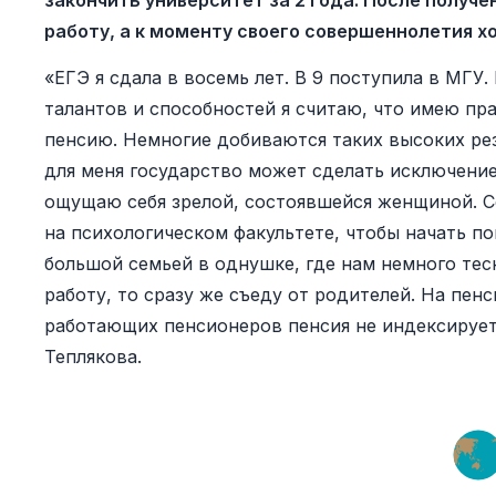
закончить университет за 2 года. После получ
работу, а к моменту своего совершеннолетия х
«ЕГЭ я сдала в восемь лет. В 9 поступила в МГУ.
талантов и способностей я считаю, что имею п
пенсию. Немногие добиваются таких высоких рез
для меня государство может сделать исключение
ощущаю себя зрелой, состоявшейся женщиной. С
на психологическом факультете, чтобы начать п
большой семьей в однушке, где нам немного тес
работу, то сразу же съеду от родителей. На пен
работающих пенсионеров пенсия не индексируется
Теплякова.