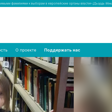
осимыми фамилиями к выборам в европейские органы власти»
(Дьордь Микл
ость
О проекте
Поддержать нас