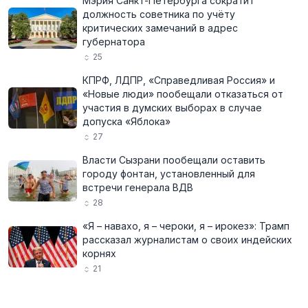
Мэрия Санкт-Петербурга сократит
должность советника по учёту
критических замечаний в адрес
губернатора
25
КПРФ, ЛДПР, «Справедливая Россия» и
«Новые люди» пообещали отказаться от
участия в думских выборах в случае
допуска «Яблока»
27
Власти Сызрани пообещали оставить
городу фонтан, установленный для
встречи генерала ВДВ
28
«Я – навахо, я – чероки, я – ирокез»: Трамп
рассказал журналистам о своих индейских
корнях
21