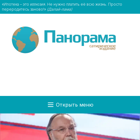
«Ипотека – это иллюзия. Не нужно платить её всю жизнь. Просто
переродитесь заново!»
(Далай-лама)
Открыть меню