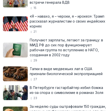
встречи генерала ВДВ
15
«Я – навахо, я – чероки, я – ирокез»: Трамп
рассказал журналистам о своих индейских
корнях
21
Получают зарплаты, летают за границу: в
МИД РФ до сих пор функционирует
рабочая группа по вступлению в НАТО,
созданная в 2002 году
29
Тапки в виде медвежьих лап в США
признали биологической экспроприацией
27
В Петербурге гастарбайтер избил бомжа
из-за спора о символизме в романах Золя
23
За неделю суды оштрафовали 150 граждан,