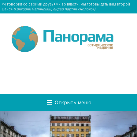
«Я говорил со своими друзьями во власти, мы готовы дать вам второй
шанс»
(Григорий Явлинский, лидер партии «Яблоко»)
Открыть меню