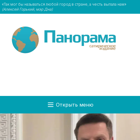
«Так мог бы называться любой город в стране, а честь выпала нам»
(Алексей Горький, мэр Дна)
Открыть меню