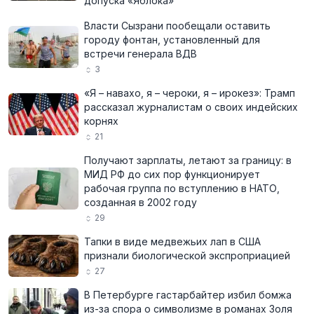
допуска «Яблока»
Власти Сызрани пообещали оставить
городу фонтан, установленный для
встречи генерала ВДВ
3
«Я – навахо, я – чероки, я – ирокез»: Трамп
рассказал журналистам о своих индейских
корнях
21
Получают зарплаты, летают за границу: в
МИД РФ до сих пор функционирует
рабочая группа по вступлению в НАТО,
созданная в 2002 году
29
Тапки в виде медвежьих лап в США
признали биологической экспроприацией
27
В Петербурге гастарбайтер избил бомжа
из-за спора о символизме в романах Золя