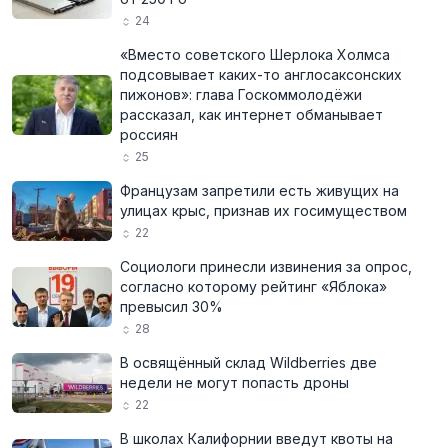
24
«Вместо советского Шерлока Холмса
подсовывает каких-то англосаксонских
пижонов»: глава Госкоммолодёжи
рассказал, как интернет обманывает
россиян
25
Французам запретили есть живущих на
улицах крыс, признав их госимуществом
22
Социологи принесли извинения за опрос,
согласно которому рейтинг «Яблока»
превысил 30%
28
В освящённый склад Wildberries две
недели не могут попасть дроны
22
В школах Калифорнии введут квоты на