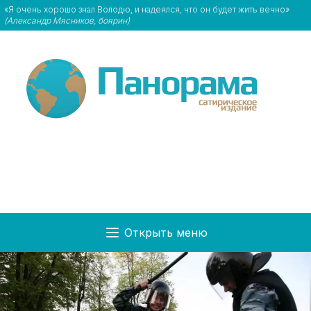
«Я очень хорошо знал Володю, и надеялся, что он будет жить вечно»
(Александр Мясников, боярин)
Открыть меню