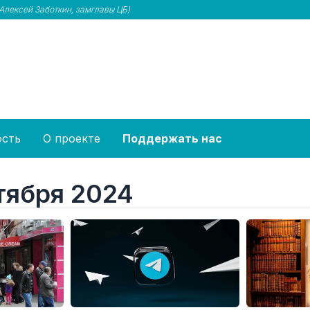
(Алексей Заботкин, замглавы ЦБ)
ость
О проекте
Поддержать нас
тября 2024