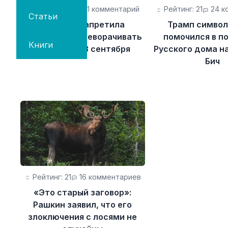
Рейтинг: 24
21 комментарий
Рейтинг: 21
24 к
Статьи
Госдума запретила
Трамп символ
россиянам переворачивать
помочился в п
Книги
календарь 3 сентября
Русского дома н
Бич
Рейтинг: 21
16 комментариев
«Это старый заговор»:
Рашкин заявил, что его
злоключения с лосями не