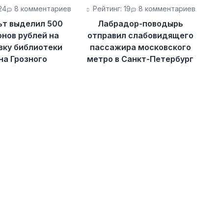
24
8 комментариев
Рейтинг: 19
8 комментариев
ьт выделил 500
Лабрадор-поводырь
нов рублей на
отправил слабовидящего
вку библиотеки
пассажира московского
на Грозного
метро в Санкт-Петербург