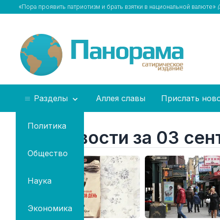
«Пора проявить патриотизм и брать взятки в национальной валюте»
Разделы
Аллея славы
Прислать нов
Политика
Все новости за 03 сен
Общество
Наука
Экономика