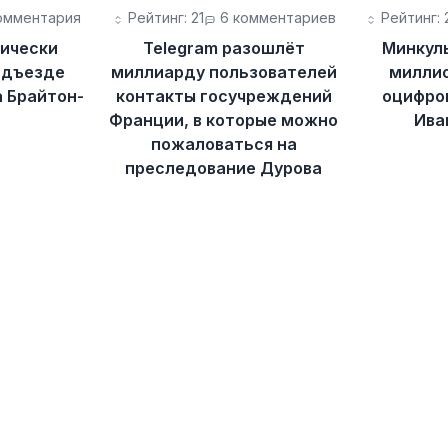
омментария
Рейтинг: 21
6 комментариев
Рейтинг: 
ически
Telegram разошлёт
Минкул
одъезде
миллиарду пользователей
миллио
а Брайтон-
контакты госучреждений
оцифро
Франции, в которые можно
Ива
пожаловаться на
преследование Дурова