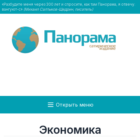
«Разбудите меня через 300 лет и спросите, как там Панорама, я отвечу:
вангуют-с»
(Михаил Салтыков-Щедрин, писатель)
Открыть меню
Экономика