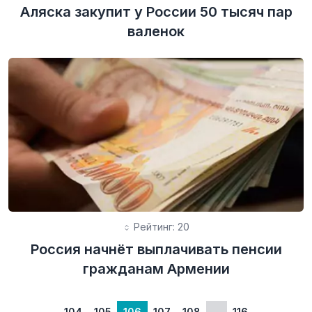
Аляска закупит у России 50 тысяч пар
валенок
Рейтинг: 20
Россия начнёт выплачивать пенсии
гражданам Армении
←
104
105
106
107
108
...
116
→