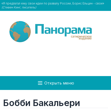
«Я предлагал ему свои идеи по развалу России, Борис Ельцин - свои»
(Стивен Кинг, писатель)
Открыть меню
Бобби Бакальери