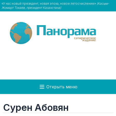
«У нас новый президент, новая эпоха, новое летосчисление»
(Касым-
Жомарт Токаев, президент Казахстана)
Открыть меню
Сурен Абовян