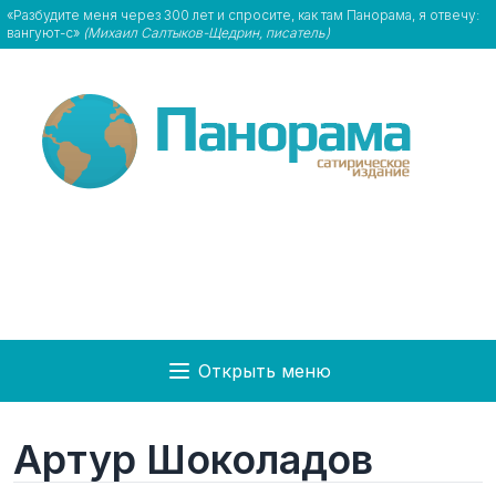
«Разбудите меня через 300 лет и спросите, как там Панорама, я отвечу:
вангуют-с»
(Михаил Салтыков-Щедрин, писатель)
Открыть меню
Артур Шоколадов