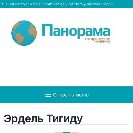
«Какой же русский не любит что-то украсть?»
(Николай Гоголь)
Открыть меню
Эрдель Тигиду