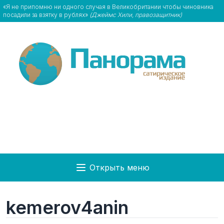
«Я не припомню ни одного случая в Великобритании чтобы чиновника
посадили за взятку в рублях»
(Джеймс Хили, правозащитник)
Открыть меню
kemerov4anin