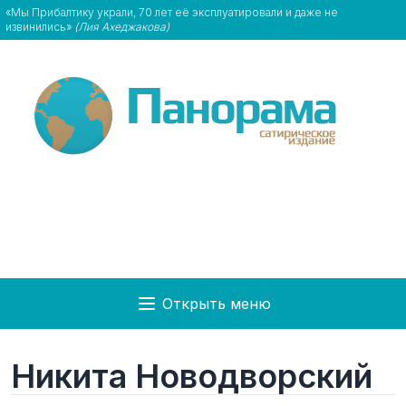
«Мы Прибалтику украли, 70 лет её эксплуатировали и даже не
извинились»
(Лия Ахеджакова)
Открыть меню
Никита Новодворский