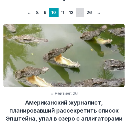
←
8
9
10
11
12
...
26
→
Рейтинг: 26
Американский журналист,
планировавший рассекретить список
Эпштейна, упал в озеро с аллигаторами