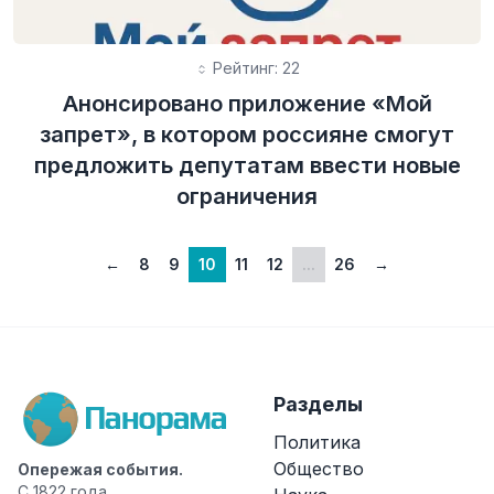
Рейтинг: 22
Анонсировано приложение «Мой
запрет», в котором россияне смогут
предложить депутатам ввести новые
ограничения
←
8
9
10
11
12
...
26
→
Разделы
Политика
Общество
Опережая события.
С 1822 года.