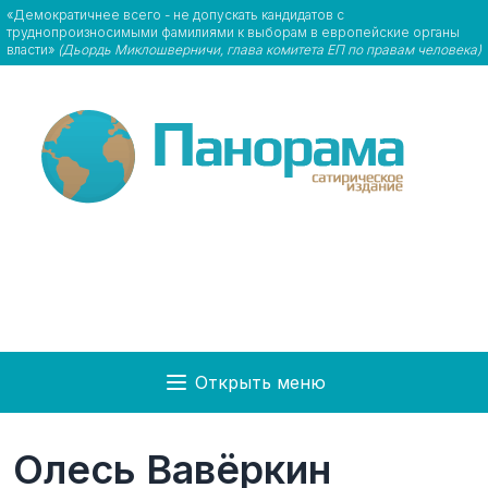
«Демократичнее всего - не допускать кандидатов с
труднопроизносимыми фамилиями к выборам в европейские органы
власти»
(Дьордь Миклошверничи, глава комитета ЕП по правам человека)
Открыть меню
Олесь Вавёркин