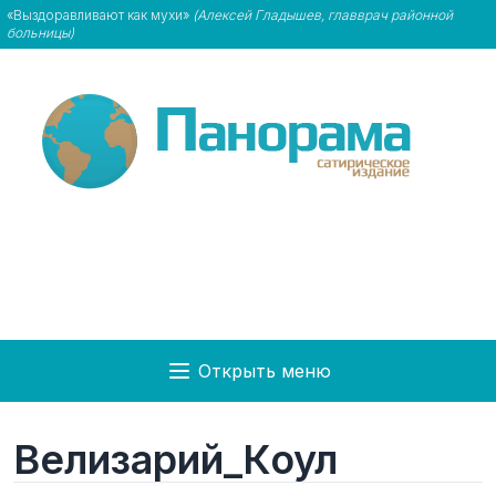
«Выздоравливают как мухи»
(Алексей Гладышев, главврач районной
больницы)
Открыть меню
Велизарий_Коул