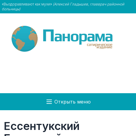
«Выздоравливают как мухи»
(Алексей Гладышев, главврач районной
больницы)
Открыть меню
Ессентукский