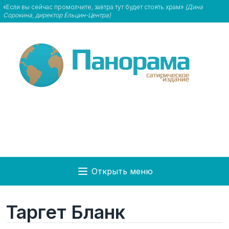
«Если вы сейчас промолчите, завтра тут будет стоять храм»
(Дина
Сорокина, директор Ельцин-Центра)
Открыть меню
Таргет Бланк