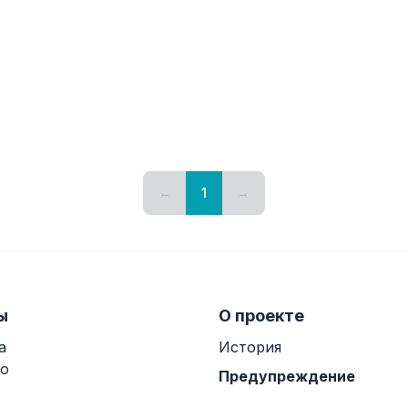
←
1
→
ы
О проекте
а
История
о
Предупреждение