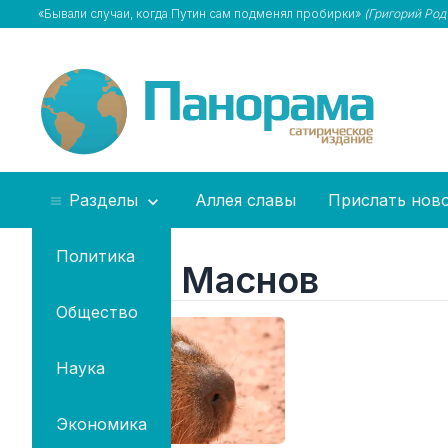
«Бывали случаи, когда Путин сам подменял пробирки»
(Григорий Род
Разделы
Аллея славы
Прислать нов
Политика
Кирилл Маснов
Общество
Наука
Экономика