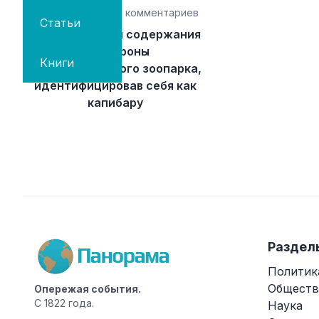
Рейтинг: 26
18 комментариев
Статьи
Немец добился содержания
со стороны
Книги
государственного зоопарка,
идентифицировав себя как
капибару
Раздел
Политик
Обществ
Опережая события.
С 1822 года.
Наука