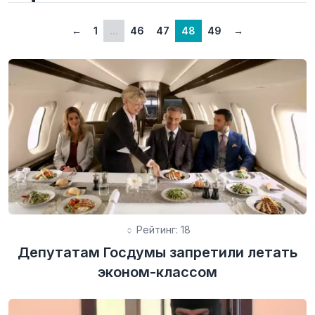
←
1
...
46
47
48
49
→
Рейтинг: 18
Депутатам Госдумы запретили летать
эконом-классом