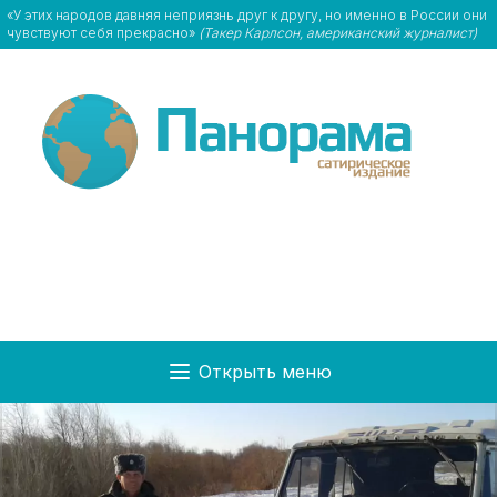
«У этих народов давняя неприязнь друг к другу, но именно в России они
чувствуют себя прекрасно»
(Такер Карлсон, американский журналист)
Открыть меню