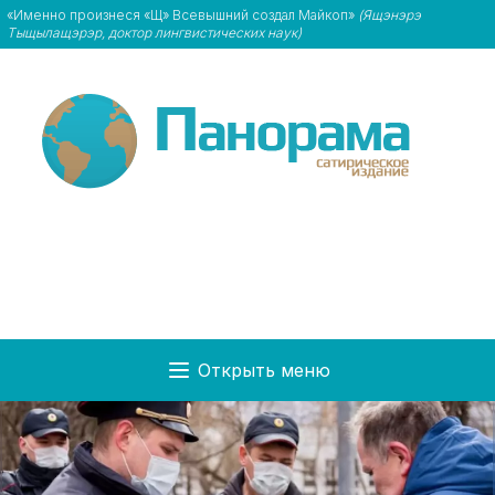
«Именно произнеся «Щ» Всевышний создал Майкоп»
(Ящэнэрэ
Тыщылащэрэр, доктор лингвистических наук)
Открыть меню