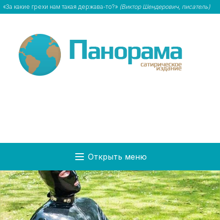
«За какие грехи нам такая держава-то?»
(Виктор Шендерович, писатель)
Открыть меню