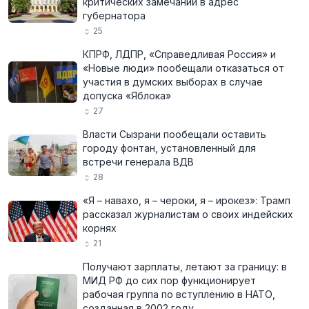
критических замечаний в адрес
губернатора
25
КПРФ, ЛДПР, «Справедливая Россия» и
«Новые люди» пообещали отказаться от
участия в думских выборах в случае
допуска «Яблока»
27
Власти Сызрани пообещали оставить
городу фонтан, установленный для
встречи генерала ВДВ
28
«Я – навахо, я – чероки, я – ирокез»: Трамп
рассказал журналистам о своих индейских
корнях
21
Получают зарплаты, летают за границу: в
МИД РФ до сих пор функционирует
рабочая группа по вступлению в НАТО,
созданная в 2002 году