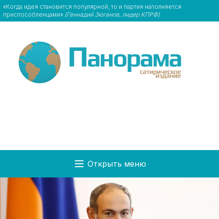
«Когда идея становится популярной, то и партия наполняется
приспособленцами»
(Геннадий Зюганов, лидер КПРФ)
Открыть меню