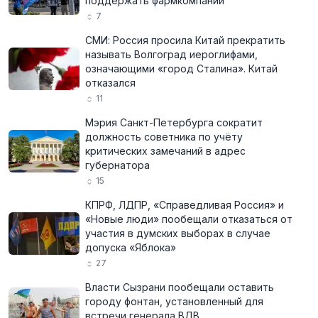
поддержать фармкомпании
7
СМИ: Россия просила Китай прекратить
называть Волгоград иероглифами,
означающими «город Сталина». Китай
отказался
11
Мэрия Санкт-Петербурга сократит
должность советника по учёту
критических замечаний в адрес
губернатора
15
КПРФ, ЛДПР, «Справедливая Россия» и
«Новые люди» пообещали отказаться от
участия в думских выборах в случае
допуска «Яблока»
27
Власти Сызрани пообещали оставить
городу фонтан, установленный для
встречи генерала ВДВ