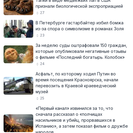
Тапки в виде медвежьих лап в США
признали биологической экспроприацией
27
В Петербурге гастарбайтер избил бомжа
из-за спора о символизме в романах Золя
23
За неделю суды оштрафовали 150 граждан,
которые опубликовали негативные отзывы
о фильме «Последний богатырь. Колобок»
24
Асфальт, по которому ходил Путин во
время посещения Красноярска, начали
перевозить в Краевой краеведческий
музей
25
«Первый канал» извинился за то, что
сначала рассказал о «полчищах
насильников и убийц, прорвавшихся в
Испанию», а затем показал фильм о дружбе
народов