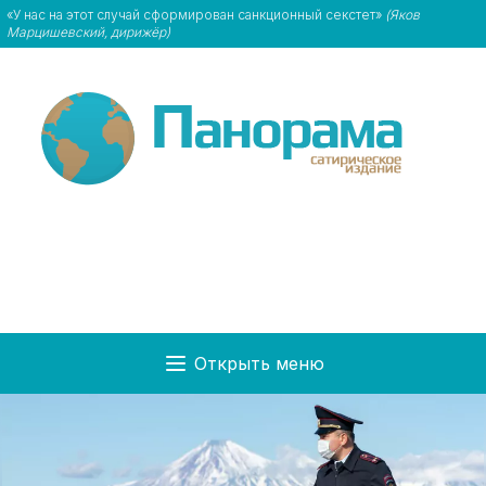
«У нас на этот случай сформирован санкционный секстет»
(Яков
Марцишевский, дирижёр)
Открыть меню