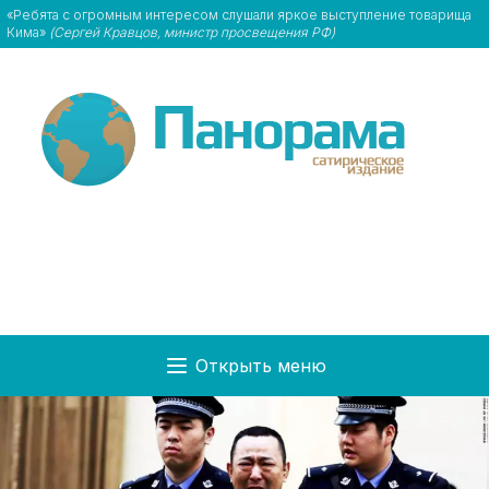
«Ребята с огромным интересом слушали яркое выступление товарища
Кима»
(Сергей Кравцов, министр просвещения РФ)
Открыть меню