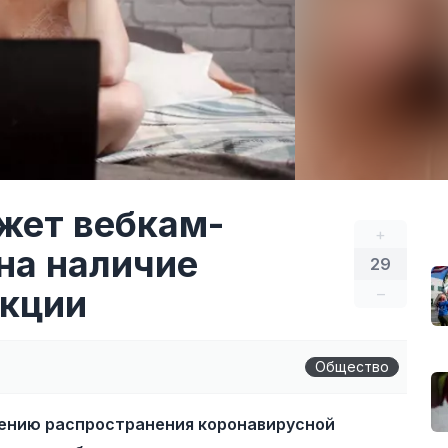
жет вебкам-
+
на наличие
29
екции
–
Общество
щению распространения коронавирусной