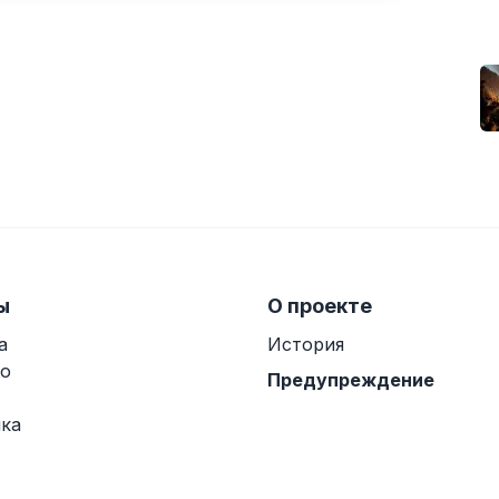
ы
О проекте
а
История
о
Предупреждение
ка