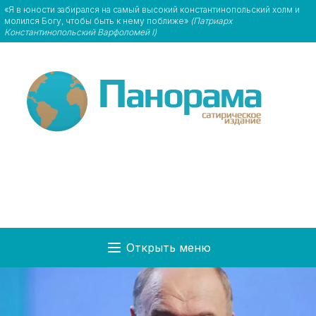
«Я в юности забирался на самый высокий константинопольский холм и
молился Богу, чтобы быть к нему поближе»
(Патриарх
Константинопольский Варфоломей I)
Открыть меню