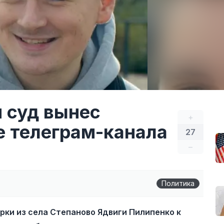
 суд вынес
+
е телеграм-канала
27
–
Политика
рки из села Степаново Ядвиги Пилипенко к