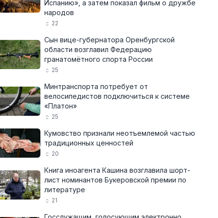
Испанию», а затем показал фильм о дружбе
народов
22
Сын вице-губернатора Оренбургской
области возглавил Федерацию
гранатомётного спорта России
25
Минтранспорта потребует от
велосипедистов подключиться к системе
«Платон»
25
Кумовство признали неотъемлемой частью
традиционных ценностей
20
Книга иноагента Кашина возглавила шорт-
лист номинантов Букеровской премии по
литературе
21
Госслужащим, голосующим электронно,