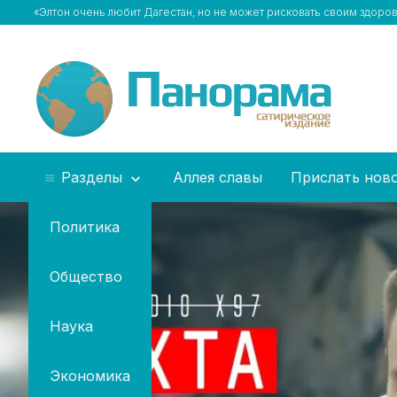
«Элтон очень любит Дагестан, но не может рисковать своим здор
Разделы
Аллея славы
Прислать нов
Политика
Общество
Наука
Экономика