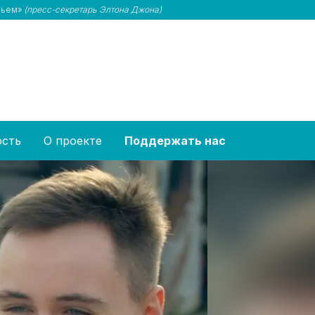
овьем»
(пресс-секретарь Элтона Джона)
ость
О проекте
Поддержать нас