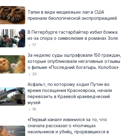
Тапки в виде медвежьих лап в США
признали биологической экспроприацией
В Петербурге гастарбайтер избил бомжа
из-за спора о символизме в романах Золя
17
За неделю суды оштрафовали 150 граждан,
которые опубликовали негативные отзывы
о фильме «Последний богатырь. Колобок»
20
Асфальт, по которому ходил Путин во
время посещения Красноярска, начали
перевозить в Краевой краеведческий
музей
16
«Первый канал» извинился за то, что
сначала рассказал о «полчищах
насильников и убийц, прорвавшихся в