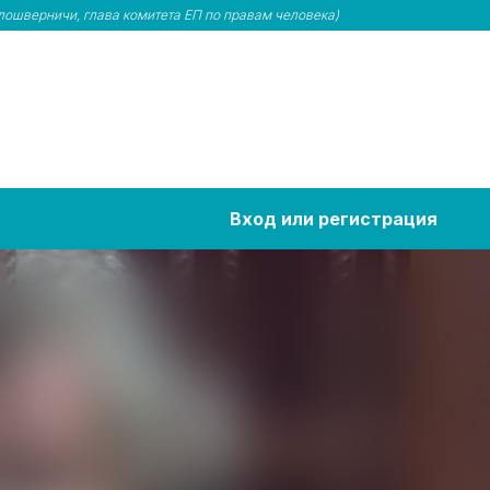
ошверничи, глава комитета ЕП по правам человека)
Вход или регистрация