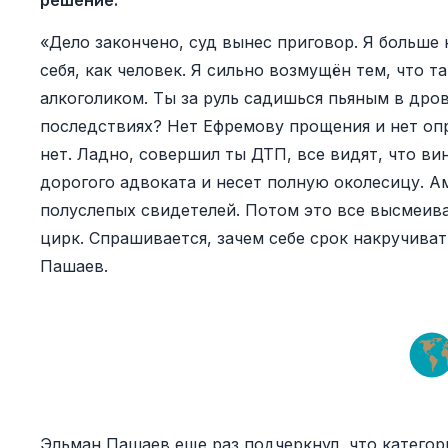
решение.
«Дело закончено, суд вынес приговор. Я больше 
себя, как человек. Я сильно возмущён тем, что 
алкоголиком. Ты за руль садишься пьяным в дро
последствиях? Нет Ефремову прощения и нет оп
нет. Ладно, совершил ты ДТП, все видят, что в
дорогого адвоката и несет полную околесицу. 
полуслепых свидетелей. Потом это все высмеива
цирк. Спрашивается, зачем себе срок накручиват
Пашаев.
Эльман Пашаев еще раз подчеркнул, что категори