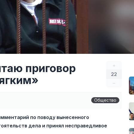
таю приговор
+
22
ягким»
–
Общество
омментарий по поводу вынесенного
стоятельств дела и принял несправедливое