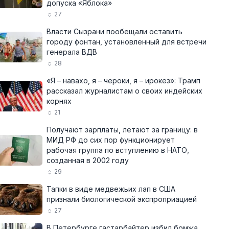
допуска «Яблока»
27
Власти Сызрани пообещали оставить
городу фонтан, установленный для встречи
генерала ВДВ
28
«Я – навахо, я – чероки, я – ирокез»: Трамп
рассказал журналистам о своих индейских
корнях
21
Получают зарплаты, летают за границу: в
МИД РФ до сих пор функционирует
рабочая группа по вступлению в НАТО,
созданная в 2002 году
29
Тапки в виде медвежьих лап в США
признали биологической экспроприацией
27
В Петербурге гастарбайтер избил бомжа