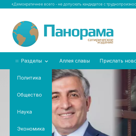
«Демократичнее всего - не допускать кандидатов с труднопроизн
Разделы
Аллея славы
Прислать нов
Политика
Общество
Наука
Экономика