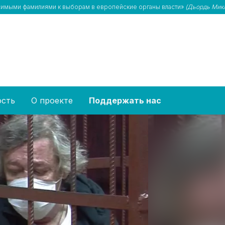
осимыми фамилиями к выборам в европейские органы власти»
(Дьордь Микл
ость
О проекте
Поддержать нас