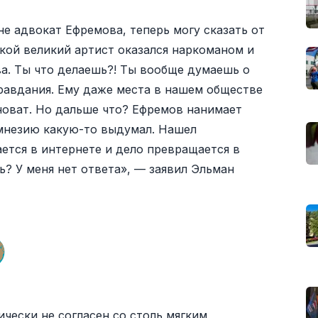
не адвокат Ефремова, теперь могу сказать от
такой великий артист оказался наркоманом и
ва. Ты что делаешь?! Ты вообще думаешь о
равдания. Ему даже места в нашем обществе
иноват. Но дальше что? Ефремов нанимает
Амнезию какую-то выдумал. Нашел
ется в интернете и дело превращается в
ь? У меня нет ответа», — заявил Эльман
чески не согласен со столь мягким