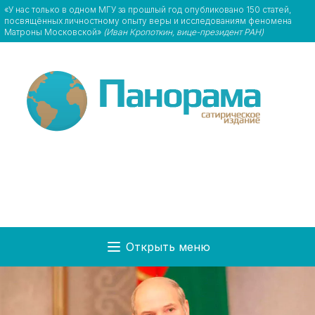
«У нас только в одном МГУ за прошлый год опубликовано 150 статей,
посвящённых личностному опыту веры и исследованиям феномена
Матроны Московской»
(Иван Кропоткин, вице-президент РАН)
Открыть меню