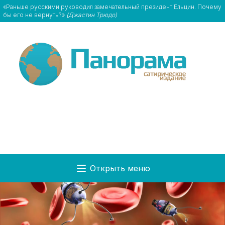
«Раньше русскими руководил замечательный президент Ельцин. Почему
бы его не вернуть?»
(Джастин Трюдо)
Открыть меню