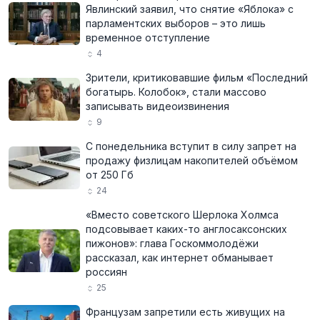
Явлинский заявил, что снятие «Яблока» с
парламентских выборов – это лишь
временное отступление
4
Зрители, критиковавшие фильм «Последний
богатырь. Колобок», стали массово
записывать видеоизвинения
9
С понедельника вступит в силу запрет на
продажу физлицам накопителей объёмом
от 250 Гб
24
«Вместо советского Шерлока Холмса
подсовывает каких-то англосаксонских
пижонов»: глава Госкоммолодёжи
рассказал, как интернет обманывает
россиян
25
Французам запретили есть живущих на