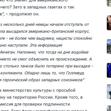
но что значит для американского
его? Зато в западных газетах о так
”, – продолжил он.
з несколько дней немцы начали отступать от
ела высадился американо-британский корпус.
те - не более чем выдумка, нацисты спокойно
шно наступали. Эта информация
ичиган. Напомню, что тогда на дне водоёма
никто не смог объяснить их происхождение. А
о столько танков было потеряно при высадке -
континента. Обидно лишь то, что Голливуд
я героический образ западных союзников”
в министерство культуры с просьбой
ну на территории России. Кроме того, в
миссия для проверки подлинности