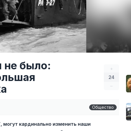
 не было:
+
ольшая
24
ка
–
Общество
, могут кардинально изменить наши