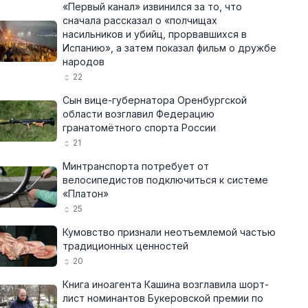
«Первый канал» извинился за то, что
сначала рассказал о «полчищах
насильников и убийц, прорвавшихся в
Испанию», а затем показал фильм о дружбе
народов
22
Сын вице-губернатора Оренбургской
области возглавил Федерацию
гранатомётного спорта России
21
Минтранспорта потребует от
велосипедистов подключиться к системе
«Платон»
25
Кумовство признали неотъемлемой частью
традиционных ценностей
20
Книга иноагента Кашина возглавила шорт-
лист номинантов Букеровской премии по