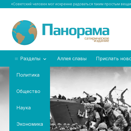
«Советский человек мог искренне радоваться таким простым вещам,
Разделы
Аллея славы
Прислать нов
Политика
Общество
Наука
Экономика