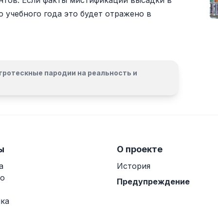
нтов. Если факты мистификации высадки в
о учебного года это будет отражено в
гротескные пародии на реальность и
ы
О проекте
а
История
о
Предупреждение
ка