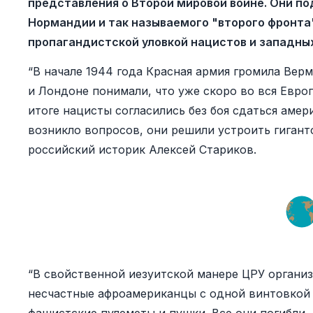
представления о Второй мировой войне. Они по
Нормандии и так называемого "второго фронта" 
пропагандистской уловкой нацистов и западны
“В начале 1944 года Красная армия громила Верм
и Лондоне понимали, что уже скоро во вся Евро
итоге нацисты согласились без боя сдаться амери
возникло вопросов, они решили устроить гигантс
российский историк Алексей Стариков.
“В свойственной иезуитской манере ЦРУ организ
несчастные афроамериканцы с одной винтовкой 