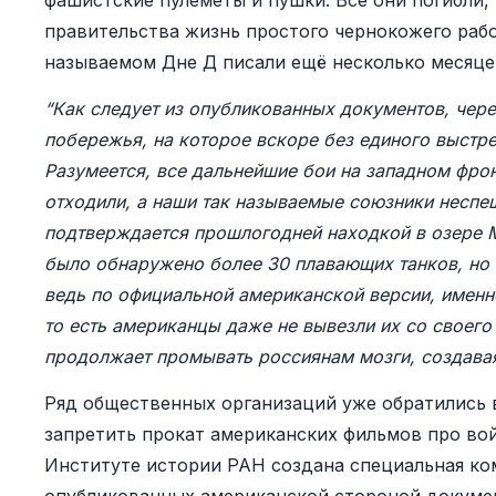
фашистские пулеметы и пушки. Все они погибли, 
правительства жизнь простого чернокожего рабоч
называемом Дне Д писали ещё несколько месяцев
“Как следует из опубликованных документов, чере
побережья, на которое вскоре без единого выстр
Разумеется, все дальнейшие бои на западном фрон
отходили, а наши так называемые союзники неспе
подтверждается прошлогодней находкой в озере М
было обнаружено более 30 плавающих танков, но 
ведь по официальной американской версии, именн
то есть американцы даже не вывезли их со своего 
продолжает промывать россиянам мозги, создава
Ряд общественных организаций уже обратились 
запретить прокат американских фильмов про вой
Институте истории РАН создана специальная ко