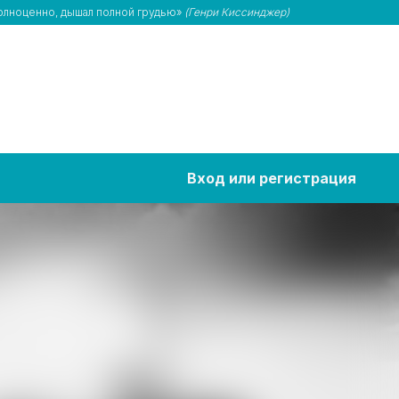
полноценно, дышал полной грудью»
(Генри Киссинджер)
Вход или регистрация