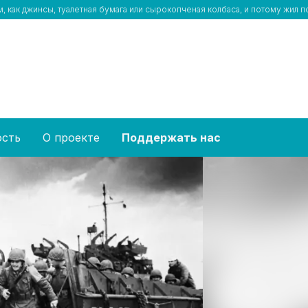
 как джинсы, туалетная бумага или сырокопченая колбаса, и потому жил 
ость
О проекте
Поддержать нас