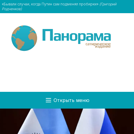
«Бывали случаи, когда Путин сам подменял пробирки»
(Григорий
Родченков)
Открыть меню