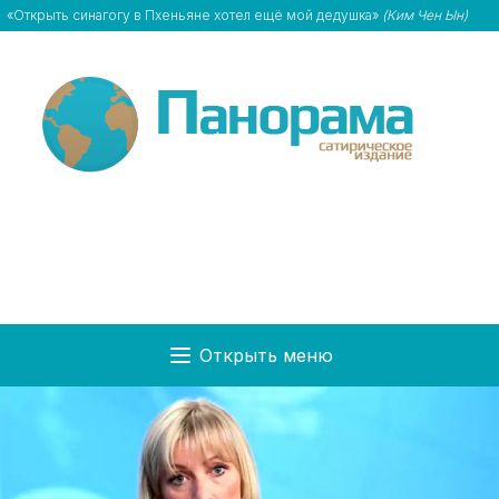
«Открыть синагогу в Пхеньяне хотел ещё мой дедушка»
(Ким Чен Ын)
Открыть меню