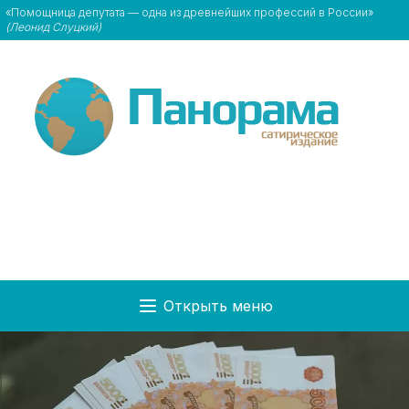
«Помощница депутата — одна из древнейших профессий в России»
(Леонид Слуцкий)
Открыть меню