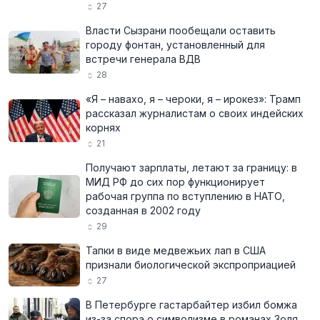
27
Власти Сызрани пообещали оставить
городу фонтан, установленный для
встречи генерала ВДВ
28
«Я – навахо, я – чероки, я – ирокез»: Трамп
рассказал журналистам о своих индейских
корнях
21
Получают зарплаты, летают за границу: в
МИД РФ до сих пор функционирует
рабочая группа по вступлению в НАТО,
созданная в 2002 году
29
Тапки в виде медвежьих лап в США
признали биологической экспроприацией
27
В Петербурге гастарбайтер избил бомжа
из-за спора о символизме в романах Золя