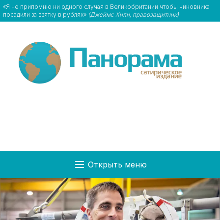
«Я не припомню ни одного случая в Великобритании чтобы чиновника
посадили за взятку в рублях»
(Джеймс Хили, правозащитник)
Открыть меню