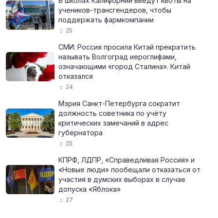
В школах Калифорнии введут квоты на
учеников-трансгендеров, чтобы
поддержать фармкомпании
25
СМИ: Россия просила Китай прекратить
называть Волгоград иероглифами,
означающими «город Сталина». Китай
отказался
24
Мэрия Санкт-Петербурга сократит
должность советника по учёту
критических замечаний в адрес
губернатора
25
КПРФ, ЛДПР, «Справедливая Россия» и
«Новые люди» пообещали отказаться от
участия в думских выборах в случае
допуска «Яблока»
27