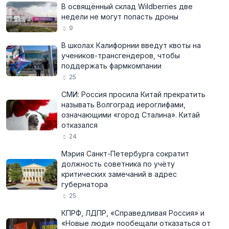
В освящённый склад Wildberries две
недели не могут попасть дроны
9
В школах Калифорнии введут квоты на
учеников-трансгендеров, чтобы
поддержать фармкомпании
25
СМИ: Россия просила Китай прекратить
называть Волгоград иероглифами,
означающими «город Сталина». Китай
отказался
24
Мэрия Санкт-Петербурга сократит
должность советника по учёту
критических замечаний в адрес
губернатора
25
КПРФ, ЛДПР, «Справедливая Россия» и
«Новые люди» пообещали отказаться от