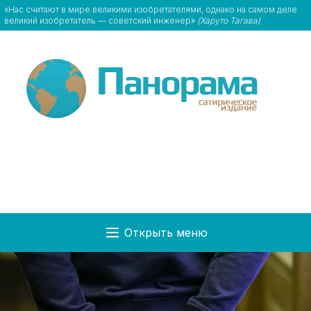
«Нас считают в мире великими изобретателями, однако на самом деле
великий изобретатель — советский инженер»
(Харуто Тагава)
Открыть меню