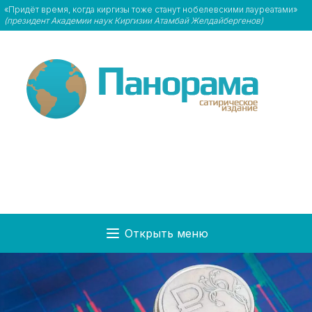
«Придёт время, когда киргизы тоже станут нобелевскими лауреатами»
(президент Академии наук Киргизии Атамбай Желдайбергенов)
Открыть меню