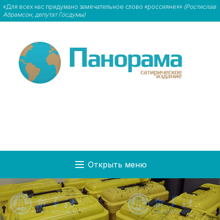
«Для всех нас придумано замечательное слово «россияне»»
(Ростислав
Абрамсон, депутат Госдумы)
Открыть меню