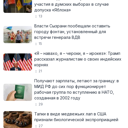
участия в думских выборах в случае
допуска «Яблока»
13
Власти Сызрани пообещали оставить
городу фонтан, установленный для
встречи генерала ВДВ
15
«Я – навахо, я – чероки, я – ирокез»: Трамп
рассказал журналистам о своих индейских
корнях
21
Получают зарплаты, летают за границу: в
МИД РФ до сих пор функционирует
рабочая группа по вступлению в НАТО,
созданная в 2002 году
29
Тапки в виде медвежьих лап в США
признали биологической экспроприацией
27